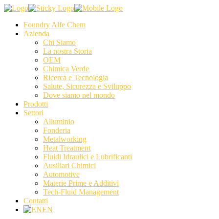
Foundry Alfe Chem
Azienda
Chi Siamo
La nostra Storia
OEM
Chimica Verde
Ricerca e Tecnologia
Salute, Sicurezza e Sviluppo
Dove siamo nel mondo
Prodotti
Settori
Alluminio
Fonderia
Metalworking
Heat Treatment
Fluidi Idraulici e Lubrificanti
Ausiliari Chimici
Automotive
Materie Prime e Additivi
Tech-Fluid Management
Contatti
EN